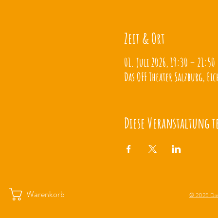
Zeit & Ort
01. Juli 2026, 19:30 – 21:50
Das OFF Theater Salzburg, Eic
Diese Veranstaltung t
Warenkorb
© 2025 Das