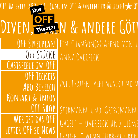
OFF Halbzeit-ABO ab 1. Juni im OFF & online erhältlich!
Diven, Huren & andere Gö
OFF Spielplan
Ein ChanSon(g)-Abend von 
OFF Stücke
Anna Overbeck
Gastspiele im OFF
OFF Tickets
Zwei Frauen, viel Musik und n
Abo Bereich
Kontakt & Infos
OFF Shop
Stermann und Grissemann w
Wer ist das OFF
Gags!“ – Overbeck und Cleme
Letter OFF se News
Frauen!“ Wenn Herbert Grön