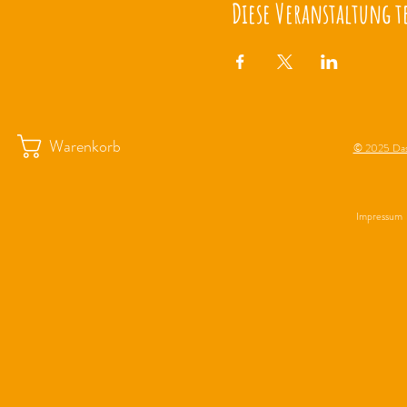
Diese Veranstaltung t
Warenkorb
© 2025 Das
Impressum