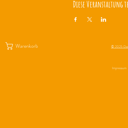
Diese Veranstaltung t
Warenkorb
© 2025 Das
Impressum