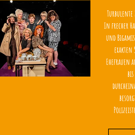
Turbulente
In frecher Ha
und Bigamis
exakten 
Ehefrauen a
bis
durchein
besorg
Polizeis