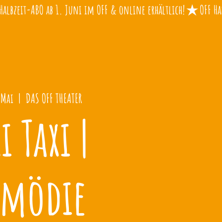
 Mai
  |  
DAS OFF THEATER
i Taxi |
mödie