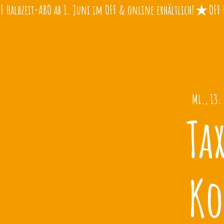
Mi., 13.
Tax
Ko