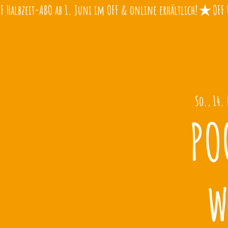
So., 14.
PO
w