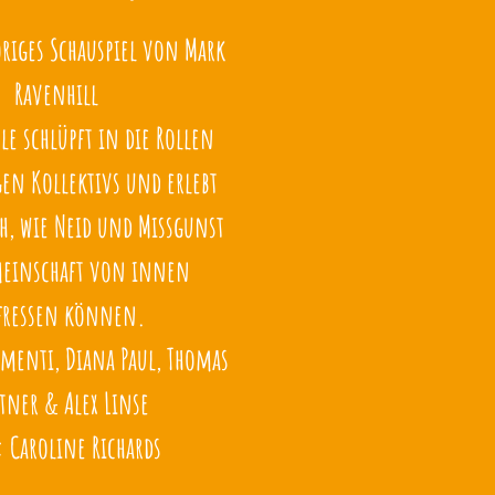
riges Schauspiel von Mark
Ravenhill
le schlüpft in die Rollen
gen Kollektivs und erlebt
h, wie Neid und Missgunst
meinschaft von innen
fressen können.
ementi, Diana Paul, Thomas
tner & Alex Linse
: Caroline Richards