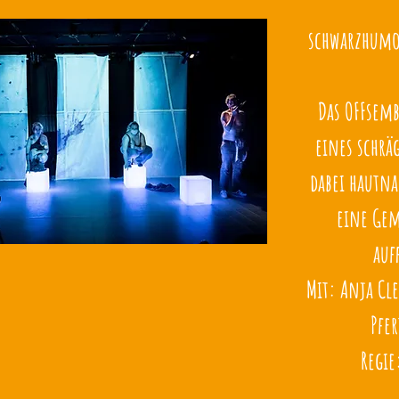
schwarzhumo
Das OFFsemb
eines schrä
dabei hautna
eine Ge
auf
Mit: Anja Cl
Pfer
Regie