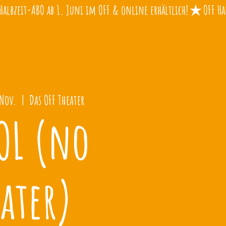
 Nov.
  |  
Das OFF Theater
OL (no
ater)