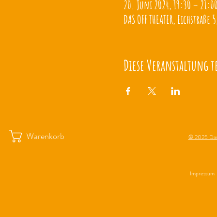
20. Juni 2024, 19:30 – 21:0
DAS OFF THEATER, Eichstraße 5
Diese Veranstaltung t
Warenkorb
© 2025 Das
Impressum