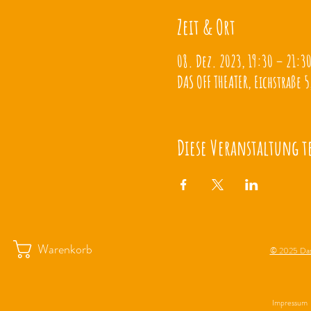
Zeit & Ort
08. Dez. 2023, 19:30 – 21:3
DAS OFF THEATER, Eichstraße 5
Diese Veranstaltung t
Warenkorb
© 2025 Das
Impressum