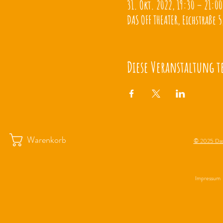
31. Okt. 2022, 19:30 – 21:00
DAS OFF THEATER, Eichstraße 5
Diese Veranstaltung t
Warenkorb
© 2025 Das
Impressum