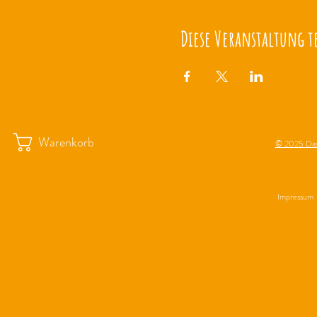
Diese Veranstaltung t
Warenkorb
© 2025 Das
Impressum