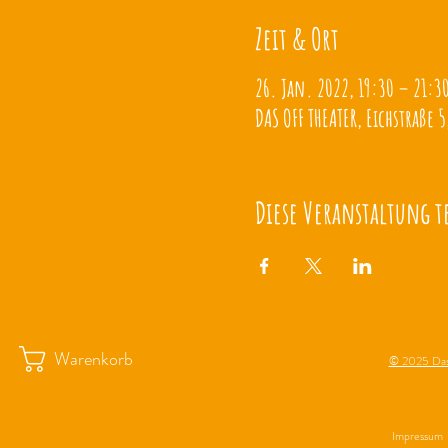
Zeit & Ort
26. Jan. 2022, 19:30 – 21:3
DAS OFF THEATER, Eichstraße 5
Diese Veranstaltung t
Warenkorb
© 2025 Das
Impressum