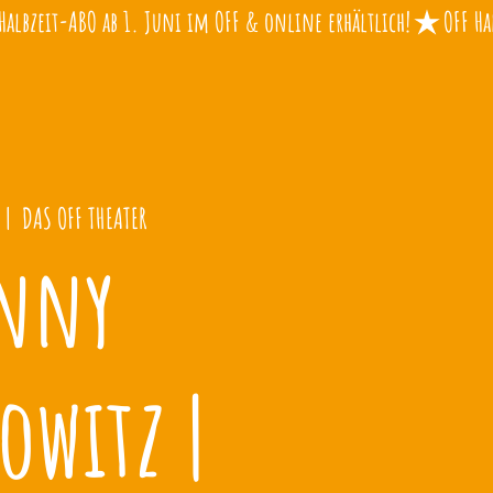
 |  
DAS OFF THEATER
nny
owitz |