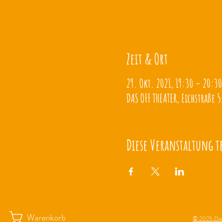
Zeit & Ort
29. Okt. 2021, 19:30 – 20:30
DAS OFF THEATER, Eichstraße 5
Diese Veranstaltung t
Warenkorb
© 2025 Das