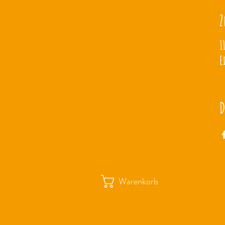
Z
1
E
D
Warenkorb