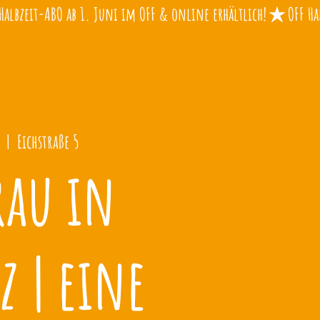
  |  
Eichstraße 5
rau in
z | eine