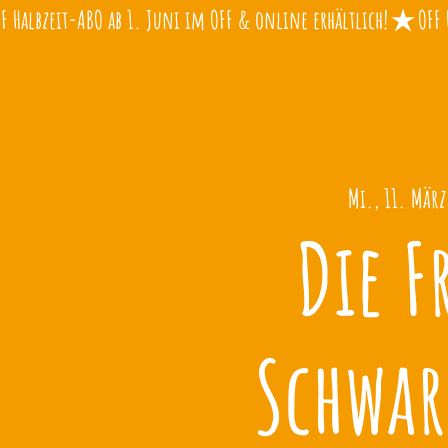
Mi., 11. März
Die F
Schwar