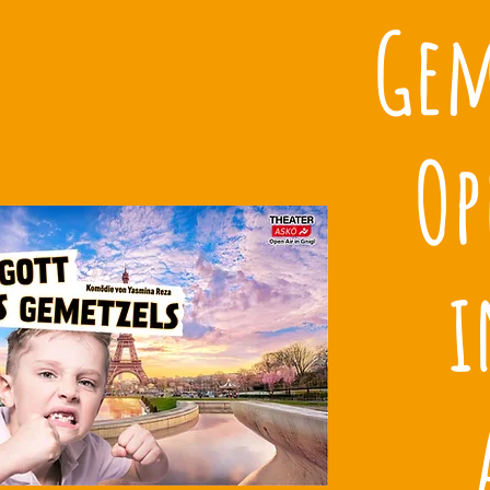
Gem
Op
i