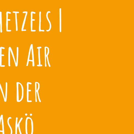
etzels |
en Air
n der
Askö