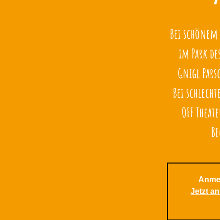
Bei schönem
im Park d
Gnigl Pars
Bei schlech
OFF Theat
Be
Anme
Jetzt a