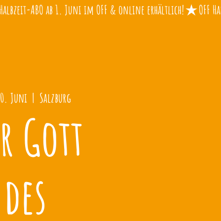
20. Juni
  |  
Salzburg
r Gott
des