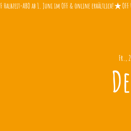
Fr., 
De