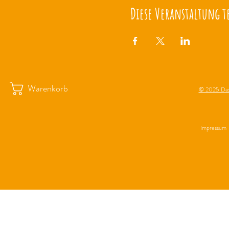
Diese Veranstaltung t
Warenkorb
© 2025 Das
Impressum