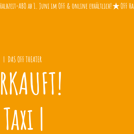
.
  |  
DAS OFF THEATER
RKAUFT!
 Taxi |