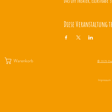
DAS OFF THEATER, Eichstraße 5
Diese Veranstaltung t
Warenkorb
© 2025 Das
Impressum