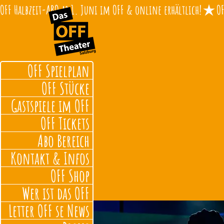
OFF Halbzeit-ABO ab 1. Juni im OFF & online erhältlich!
OFF Spielplan
OFF Stücke
Gastspiele im OFF
OFF Tickets
Abo Bereich
Kontakt & Infos
OFF Shop
Wer ist das OFF
Letter OFF se News