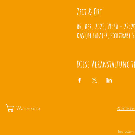
Zeit & Ort
06. Dez. 2025, 19:30 – 22:2
DAS OFF THEATER, Eichstraße 5
Diese Veranstaltung t
Warenkorb
© 2025 Das
Impressum