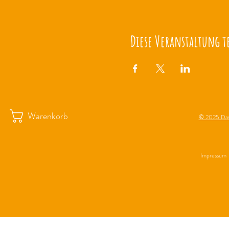
Diese Veranstaltung t
Warenkorb
© 2025 Das
Impressum