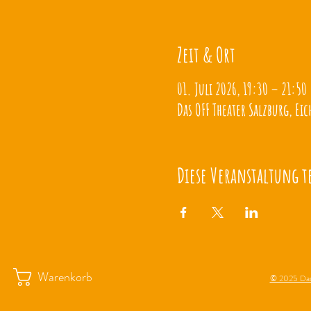
Zeit & Ort
01. Juli 2026, 19:30 – 21:50
Das OFF Theater Salzburg, Eic
Diese Veranstaltung t
Warenkorb
© 2025 Das