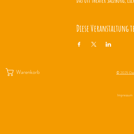
Das OFF Theater Salzburg, Eic
Diese Veranstaltung t
Warenkorb
© 2025 Das
Impressum