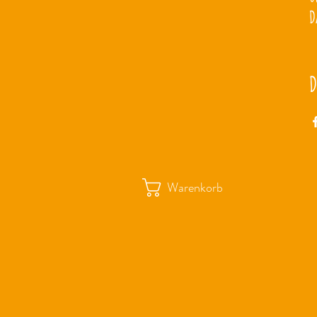
D
D
Warenkorb