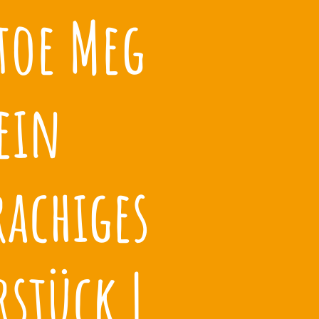
toe Meg
ein
rachiges
stück |