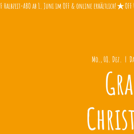
Mo., 08. Dez.
  |  
Da
Gr
Chris