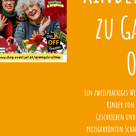
zu G
O
Ein zweisprachiges We
Kinder von 3
Geschrieben und
preisgekrönten Scha