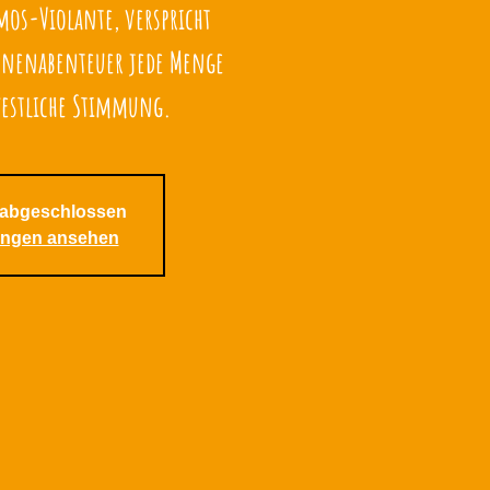
mos-Violante, verspricht
hnenabenteuer jede Menge
festliche Stimmung.
abgeschlossen
ungen ansehen