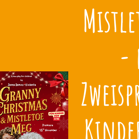
Mistle
- 
Zweisp
Kinder