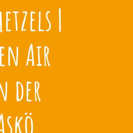
etzels |
en Air
n der
Askö