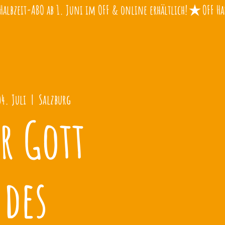
04. Juli
  |  
Salzburg
r Gott
des