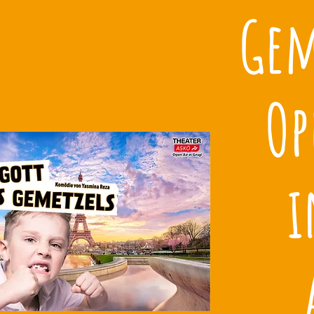
Gem
Op
i