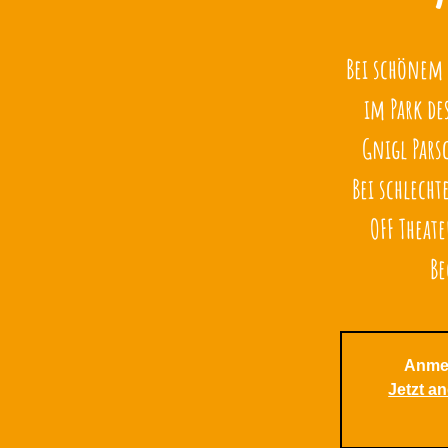
Bei schönem
im Park d
Gnigl Pars
Bei schlech
OFF Theat
Be
Anme
Jetzt a