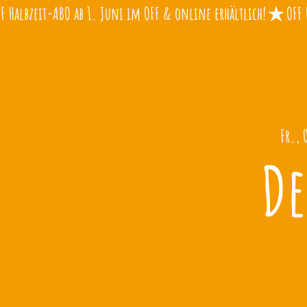
Fr., 
De