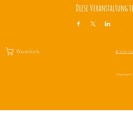
Diese Veranstaltung t
Warenkorb
© 2025 Das
Impressum