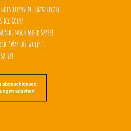
oes Illyrien, Shakespeare
s die 80er!
Musik, noch mehr Spass!
ch "Was ihr wollt".
 abgeschlossen
tungen ansehen