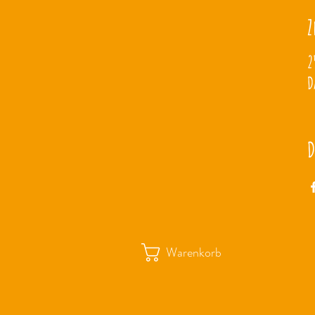
Z
2
D
D
Warenkorb