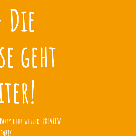
- Die
se geht
iter!
Party geht weiter! PREVIEW
PARTY