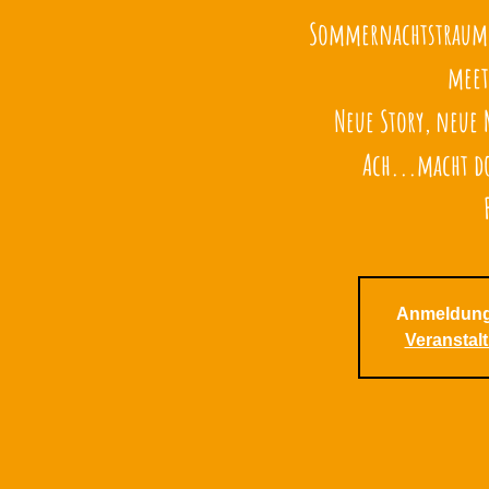
Sommernachtstraum g
meet
Neue Story, neue 
Ach...macht do
Anmeldung
Veranstal