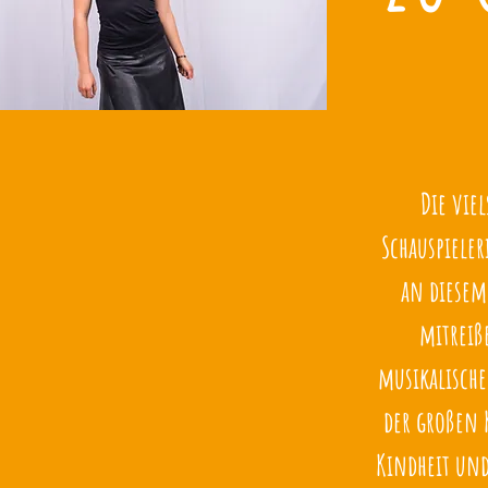
Die vie
Schauspiele
an diesem
mitreiß
musikalische
der großen 
Kindheit und