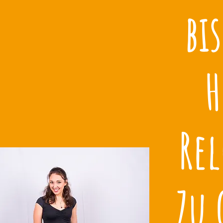
bi
H
Rel
Zu 