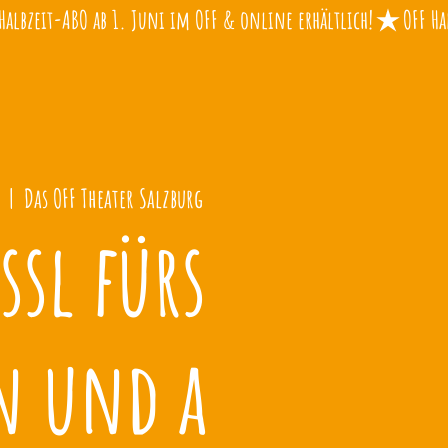
  |  
Das OFF Theater Salzburg
ssl fürs
n und a