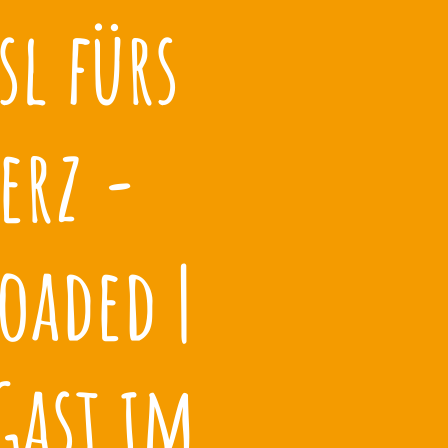
ssl fürs
erz -
oaded |
Gast im